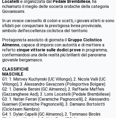
Locatelli
e organizzata dal
Pedale Brembillese
, ha
richiamato il meglio delle società orobiche della categoria
Giovanissimi.
In un vivace carosello di colori e scatti, i giovani atleti si sono
sfidati per conquistare la prestigiosa livrea provinciale,
simbolo dell’eccellenza ciclistica del territorio.
Protagonista assoluto di giornata il
Gruppo Ciclistico
Almenno
, capace di imporsi con autorità e di mettere a
referto
cinque vittorie sulle dodici prove
in programma,
confermandosi una delle realtà più brillanti del panorama
giovanile bergamasco.
CLASSIFICHE
MASCHILE
G1: 1. Matvey Kuchynski (UC Villongo); 2. Nicola Valli (UC
Villongo); 3. Alessandro Gavazzeni (Polisportiva Bolgare)
G2: 1. Daniele Bersini (GC Almenno); 2. Raffaele Maffeis
(Gazzanighese Asd); 3. Loris Locatelli (Pedale Brembillese)
G3: 1. Natan Ferrari (Ceramiche Pagnoncelli); 2. Alessandro
Guarnieri (Ceramiche Pagnoncelli); 3. Damiano Bortolotti
(Cicloteam Nembro)
G4: 1. Dylan Capelli (GC Almenno); 2. Tommaso Birolini