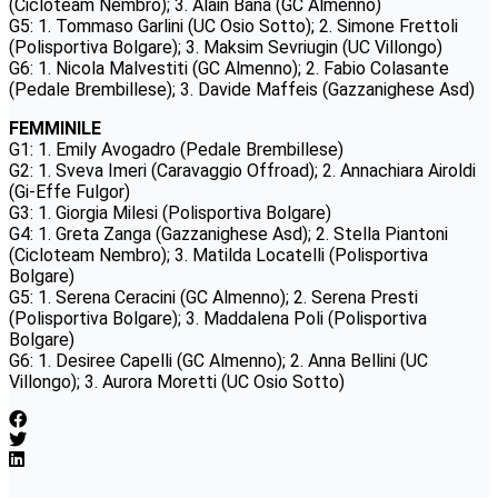
(Cicloteam Nembro); 3. Alain Bana (GC Almenno)
G5: 1. Tommaso Garlini (UC Osio Sotto); 2. Simone Frettoli
(Polisportiva Bolgare); 3. Maksim Sevriugin (UC Villongo)
G6: 1. Nicola Malvestiti (GC Almenno); 2. Fabio Colasante
(Pedale Brembillese); 3. Davide Maffeis (Gazzanighese Asd)
FEMMINILE
G1: 1. Emily Avogadro (Pedale Brembillese)
G2: 1. Sveva Imeri (Caravaggio Offroad); 2. Annachiara Airoldi
(Gi-Effe Fulgor)
G3: 1. Giorgia Milesi (Polisportiva Bolgare)
G4: 1. Greta Zanga (Gazzanighese Asd); 2. Stella Piantoni
(Cicloteam Nembro); 3. Matilda Locatelli (Polisportiva
Bolgare)
G5: 1. Serena Ceracini (GC Almenno); 2. Serena Presti
(Polisportiva Bolgare); 3. Maddalena Poli (Polisportiva
Bolgare)
G6: 1. Desiree Capelli (GC Almenno); 2. Anna Bellini (UC
Villongo); 3. Aurora Moretti (UC Osio Sotto)