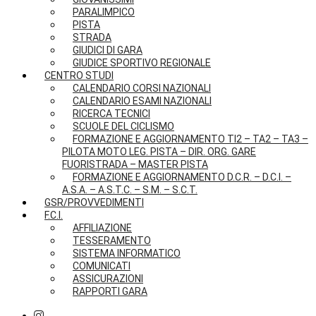
PARALIMPICO
PISTA
STRADA
GIUDICI DI GARA
GIUDICE SPORTIVO REGIONALE
CENTRO STUDI
CALENDARIO CORSI NAZIONALI
CALENDARIO ESAMI NAZIONALI
RICERCA TECNICI
SCUOLE DEL CICLISMO
FORMAZIONE E AGGIORNAMENTO TI2 – TA2 – TA3 –
PILOTA MOTO LEG. PISTA – DIR. ORG. GARE
FUORISTRADA – MASTER PISTA
FORMAZIONE E AGGIORNAMENTO D.C.R. – D.C.I. –
A.S.A. – A.S.T.C. – S.M. – S.C.T.
GSR/PROVVEDIMENTI
F.C.I.
AFFILIAZIONE
TESSERAMENTO
SISTEMA INFORMATICO
COMUNICATI
ASSICURAZIONI
RAPPORTI GARA